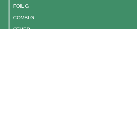
FOIL G
COMBI G
OTHER
NEWS
ABOUT
CONTACT
ADRESSE
Newform David S. Gower e. K.
Berliner Allee 65
64295 Darmstadt
Germany