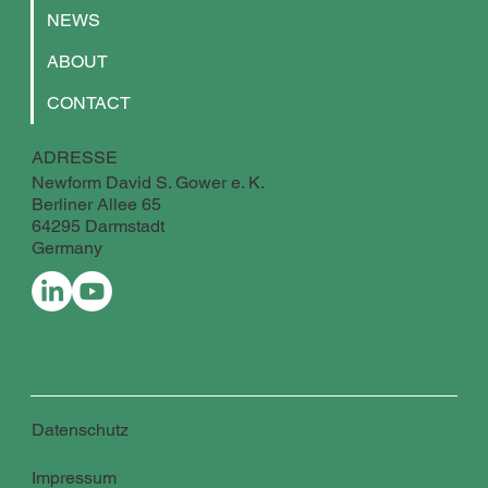
NEWS
ABOUT
CONTACT
ADRESSE
Newform David S. Gower e. K.
Berliner Allee 65
64295 Darmstadt
Germany
Datenschutz
Impressum