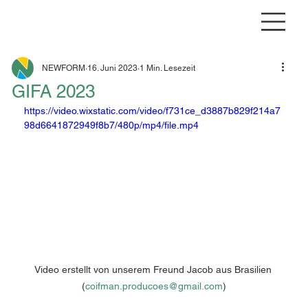
NEWFORM
16. Juni 2023
1 Min. Lesezeit
GIFA 2023
https://video.wixstatic.com/video/f731ce_d3887b829f214a7
98d6641872949f8b7/480p/mp4/file.mp4
Video erstellt von unserem Freund Jacob aus Brasilien 
(
coifman.producoes@gmail.com
)