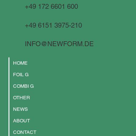
+49 172 6601 600
+49 6151 3975-210
INFO@NEWFORM.DE
HOME
FOIL G
COMBI G
OTHER
NEWS
ABOUT
CONTACT