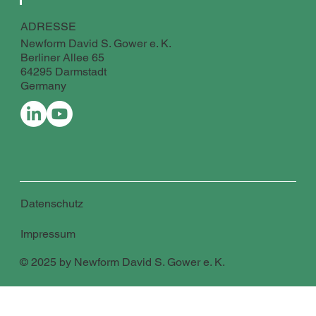
ADRESSE
Newform David S. Gower e. K.
Berliner Allee 65
64295 Darmstadt
Germany
Datenschutz
Impressum
© 2025 by Newform David S. Gower e. K.